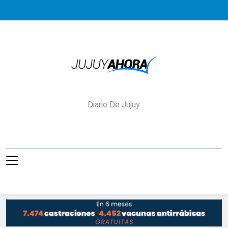
Saltar
al
contenido
Jujuy Ahora!
Diario De Jujuy.