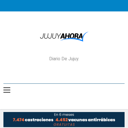
Saltar
al
contenido
Jujuy Ahora!
Diario De Jujuy.