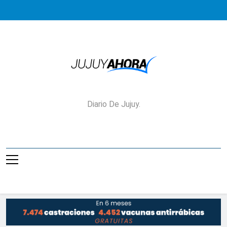
Saltar
al
contenido
Jujuy Ahora!
Diario De Jujuy.