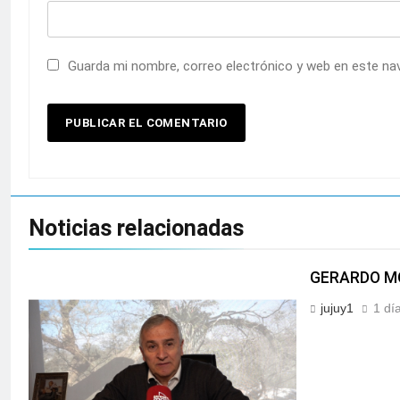
Guarda mi nombre, correo electrónico y web en este na
Noticias relacionadas
GERARDO MO
jujuy1
1 dí