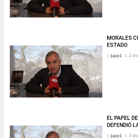
MORALES CU
ESTADO
jujuy1
2 dí
EL PAPEL D
DEFENDIÓ L
jujuy1
3 dí