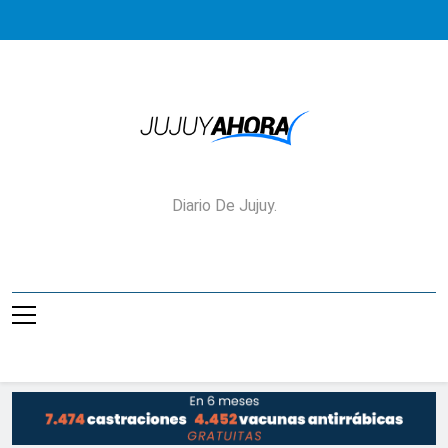
Saltar
al
contenido
Jujuy Ahora!
Diario De Jujuy.