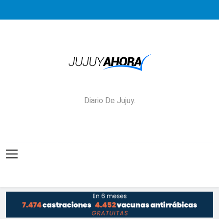
Saltar
al
contenido
Jujuy Ahora!
Diario De Jujuy.