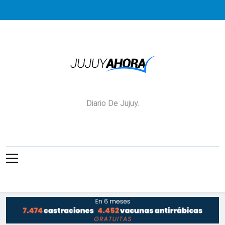
Saltar
al
contenido
Jujuy Ahora!
Diario De Jujuy.