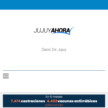
Saltar
al
contenido
Jujuy Ahora!
Diario De Jujuy.