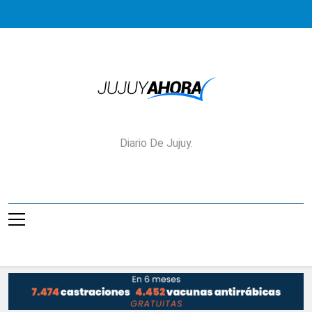
Saltar
al
contenido
Jujuy Ahora!
Diario De Jujuy.