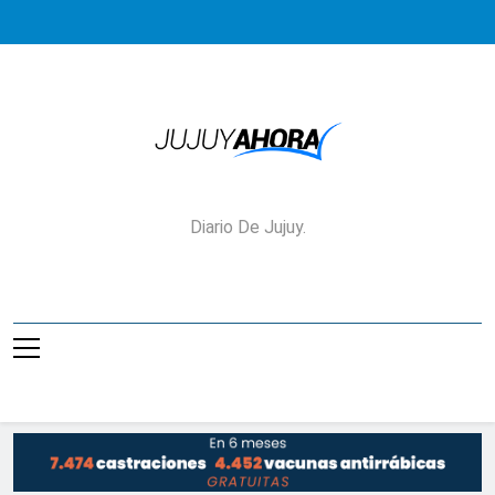
Saltar
al
contenido
Jujuy Ahora!
Diario De Jujuy.