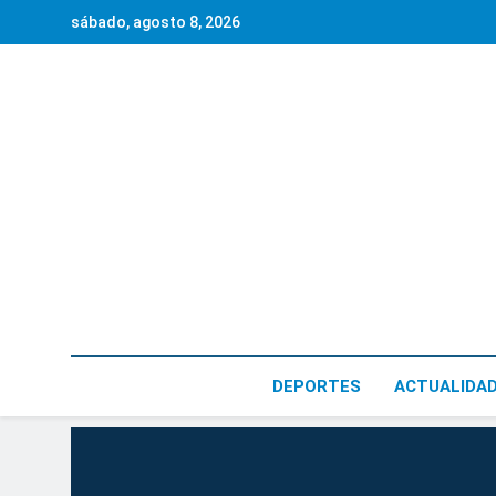
Saltar
sábado, agosto 8, 2026
al
contenido
DEPORTES
ACTUALIDA