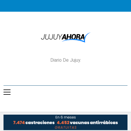
Saltar
al
contenido
Jujuy Ahora!
Diario De Jujuy.