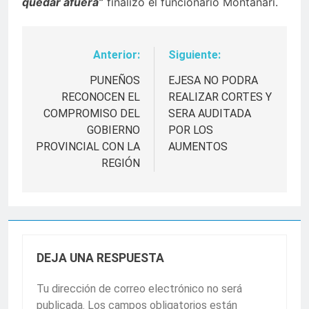
quedar afuera”
finalizo el funcionario Montanari.
Anterior:
Siguiente:
Navegación
de
PUNEÑOS
EJESA NO PODRA
RECONOCEN EL
REALIZAR CORTES Y
entradas
COMPROMISO DEL
SERA AUDITADA
GOBIERNO
POR LOS
PROVINCIAL CON LA
AUMENTOS
REGIÓN
DEJA UNA RESPUESTA
Tu dirección de correo electrónico no será
publicada.
Los campos obligatorios están