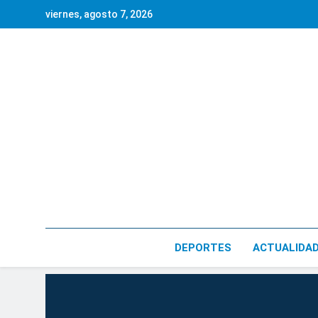
Saltar
viernes, agosto 7, 2026
al
contenido
DEPORTES
ACTUALIDA