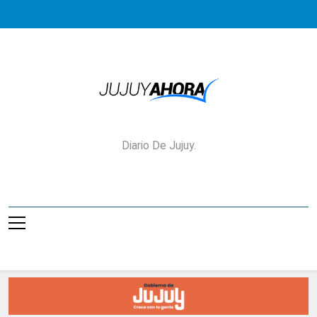
Saltar
al
contenido
Jujuy Ahora!
Diario De Jujuy.