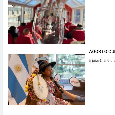
AGOSTO CUL
jujuy1
6 dí