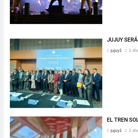
JUJUY SERÁ
jujuy1
1 dí
EL TREN SO
jujuy1
2 dí