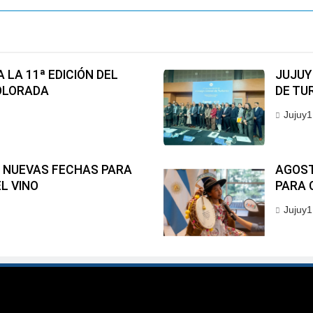
 LA 11ª EDICIÓN DEL
JUJUY
COLORADA
DE TU
Jujuy1
E NUEVAS FECHAS PARA
AGOST
L VINO
PARA 
Jujuy1