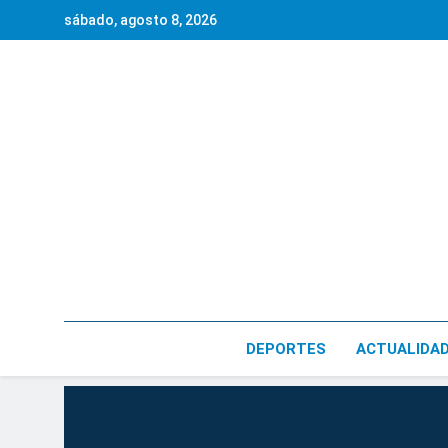
Saltar
sábado, agosto 8, 2026
al
contenido
DEPORTES
ACTUALIDA