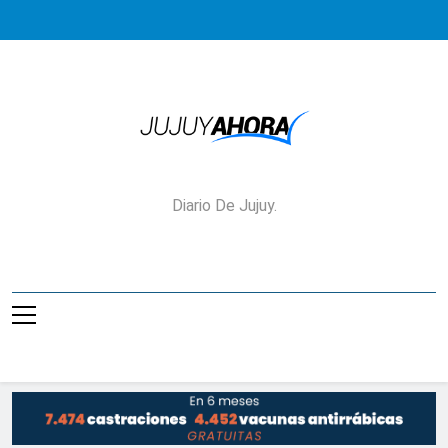
Saltar
al
contenido
Jujuy Ahora!
Diario De Jujuy.