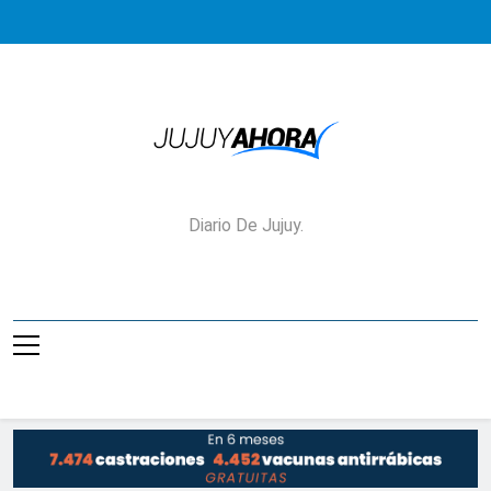
Saltar
al
contenido
Jujuy Ahora!
Diario De Jujuy.