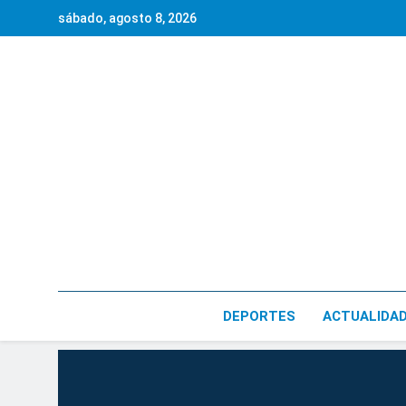
Saltar
sábado, agosto 8, 2026
al
contenido
DEPORTES
ACTUALIDA