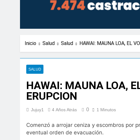
Inicio
Salud
Salud
HAWAI: MAUNA LOA, EL 
SALUD
HAWAI: MAUNA LOA, 
ERUPCION
0
Jujuy1
4 Años Atrás
1 Minutos
Comenzó a arrojar ceniza y escombros por pr
eventual orden de evacuación.