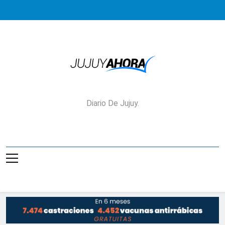
Saltar
al
contenido
Jujuy Ahora!
Diario De Jujuy.