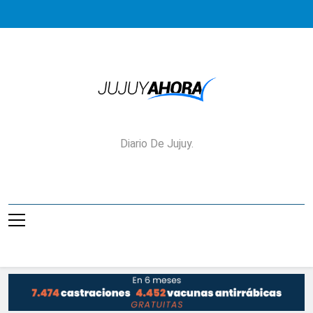
Saltar
al
contenido
Jujuy Ahora!
Diario De Jujuy.