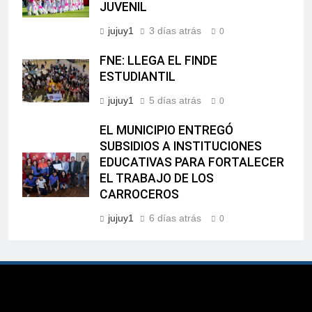
JUVENIL
jujuy1
3 días atrás
0
FNE: LLEGA EL FINDE
ESTUDIANTIL
jujuy1
5 días atrás
0
EL MUNICIPIO ENTREGÓ
SUBSIDIOS A INSTITUCIONES
EDUCATIVAS PARA FORTALECER
EL TRABAJO DE LOS
CARROCEROS
jujuy1
6 días atrás
0