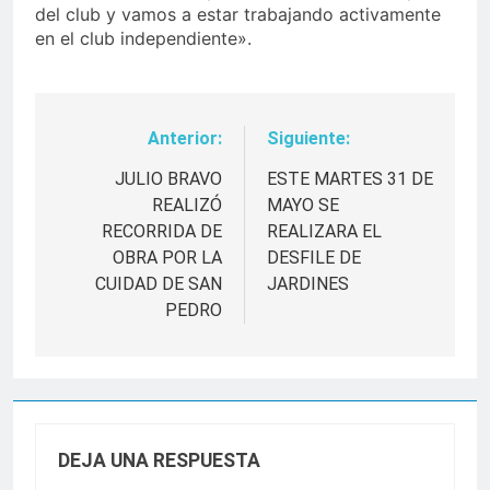
del club y vamos a estar trabajando activamente
en el club independiente».
Anterior:
Siguiente:
Navegación
de
JULIO BRAVO
ESTE MARTES 31 DE
REALIZÓ
MAYO SE
entradas
RECORRIDA DE
REALIZARA EL
OBRA POR LA
DESFILE DE
CUIDAD DE SAN
JARDINES
PEDRO
DEJA UNA RESPUESTA