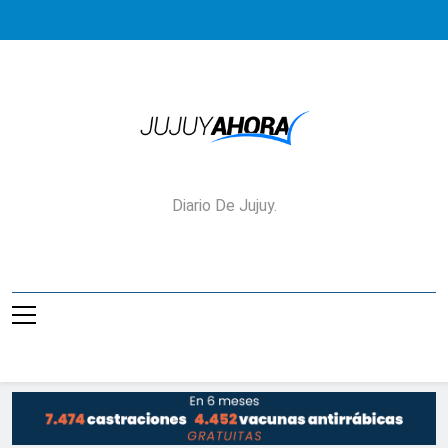
Saltar
al
contenido
Jujuy Ahora!
Diario De Jujuy.