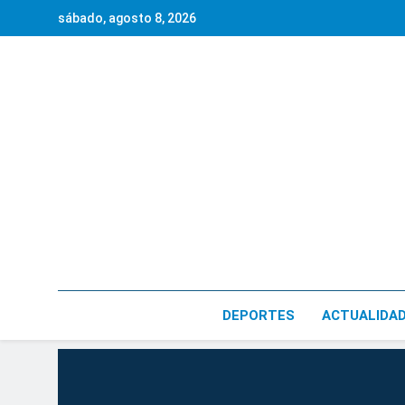
Saltar
sábado, agosto 8, 2026
al
contenido
DEPORTES
ACTUALIDA