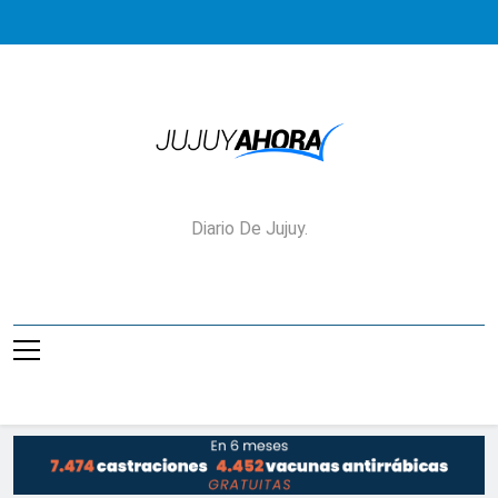
Saltar
al
contenido
Jujuy Ahora!
Diario De Jujuy.