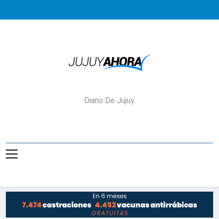
Saltar
al
contenido
Jujuy Ahora!
Diario De Jujuy.