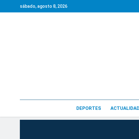
Saltar
sábado, agosto 8, 2026
al
contenido
DEPORTES
ACTUALIDA