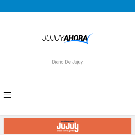
Saltar
al
contenido
Jujuy Ahora!
Diario De Jujuy.