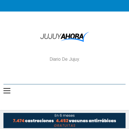
Saltar
al
contenido
Jujuy Ahora!
Diario De Jujuy.