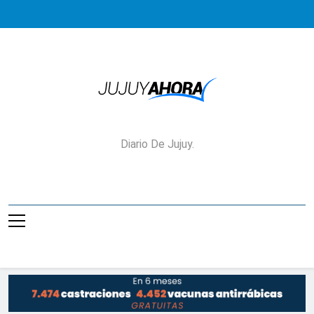
Saltar
al
contenido
Jujuy Ahora!
Diario De Jujuy.