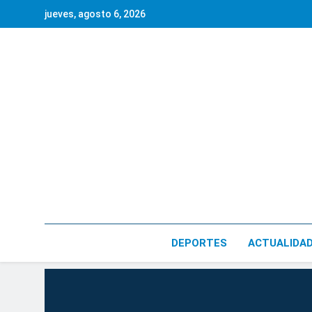
Saltar
jueves, agosto 6, 2026
al
contenido
DEPORTES
ACTUALIDA