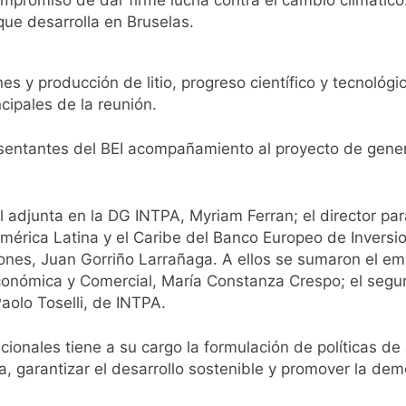
ompromiso de dar firme lucha contra el cambio climático
que desarrolla en Bruselas.
s y producción de litio, progreso científico y tecnológic
cipales de la reunión.
esentantes del BEI acompañamiento al proyecto de gene
al adjunta en la DG INTPA, Myriam Ferran; el director pa
 América Latina y el Caribe del Banco Europeo de Inversio
ones, Juan Gorriño Larrañaga. A ellos se sumaron el em
Económica y Comercial, María Constanza Crespo; el segun
olo Toselli, de INTPA.
ionales tiene a su cargo la formulación de políticas de 
a, garantizar el desarrollo sostenible y promover la de