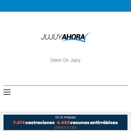
Saltar
al
contenido
Jujuy Ahora!
Diario De Jujuy.