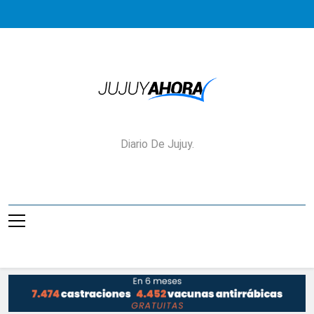
Saltar
al
contenido
Jujuy Ahora!
Diario De Jujuy.