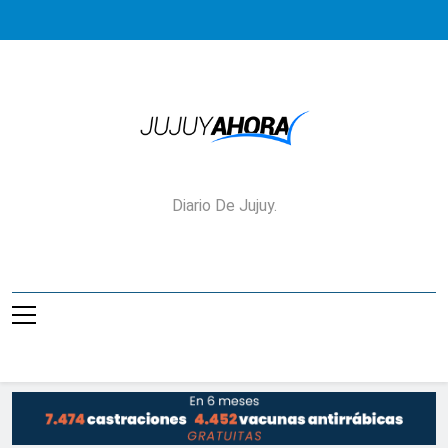
Saltar
al
contenido
Jujuy Ahora!
Diario De Jujuy.