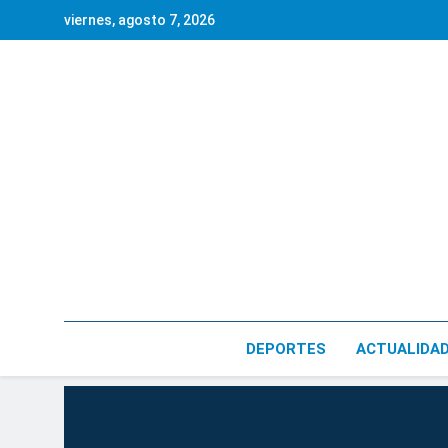
Saltar
viernes, agosto 7, 2026
al
contenido
DEPORTES
ACTUALIDA