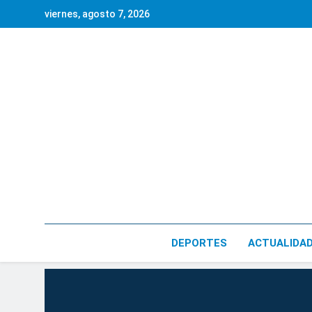
Saltar
viernes, agosto 7, 2026
al
contenido
DEPORTES
ACTUALIDA