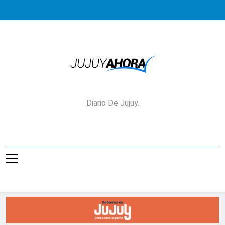
Saltar
al
contenido
Jujuy Ahora!
Diario De Jujuy.