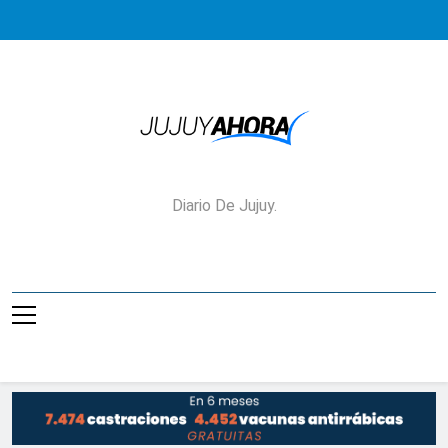
Saltar
al
contenido
Jujuy Ahora!
Diario De Jujuy.