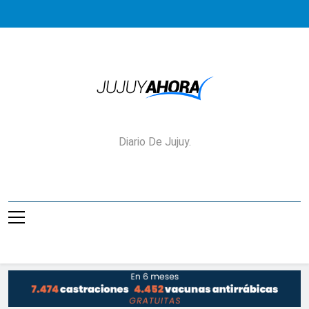
Saltar
al
contenido
Jujuy Ahora!
Diario De Jujuy.