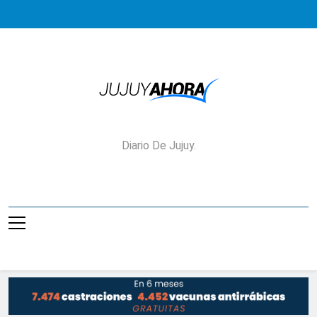
Saltar
al
contenido
Jujuy Ahora!
Diario De Jujuy.