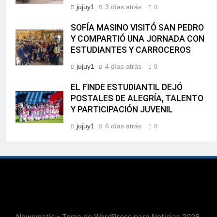
jujuy1
3 días atrás
0
SOFÍA MASINO VISITÓ SAN PEDRO
Y COMPARTIÓ UNA JORNADA CON
ESTUDIANTES Y CARROCEROS
jujuy1
4 días atrás
0
EL FINDE ESTUDIANTIL DEJÓ
POSTALES DE ALEGRÍA, TALENTO
Y PARTICIPACIÓN JUVENIL
jujuy1
6 días atrás
0
Newsmatic - Tema de WordPress para Noticias 2026.