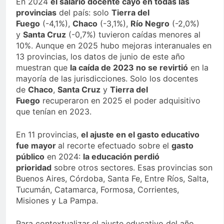
En 2024
el salario docente cayó en todas las
provincias
del país: solo
Tierra del
Fuego
(-4,1%),
Chaco
(-3,1%),
Río Negro
(-2,0%)
y
Santa Cruz
(-0,7%) tuvieron caídas menores al
10%. Aunque en 2025 hubo mejoras interanuales en
13 provincias, los datos de junio de este año
muestran que
la caída de 2023 no se revirtió
en la
mayoría de las jurisdicciones. Solo los docentes
de
Chaco
,
Santa Cruz
y
Tierra del
Fuego
recuperaron en 2025 el poder adquisitivo
que tenían en 2023.
En 11 provincias,
el ajuste en el gasto educativo
fue mayor
al recorte efectuado sobre el
gasto
público
en 2024:
la educación perdió
prioridad
sobre otros sectores. Esas provincias son
Buenos Aires, Córdoba, Santa Fe, Entre Ríos, Salta,
Tucumán, Catamarca, Formosa, Corrientes,
Misiones y La Pampa.
Para contextualizar el ajuste educativo del año