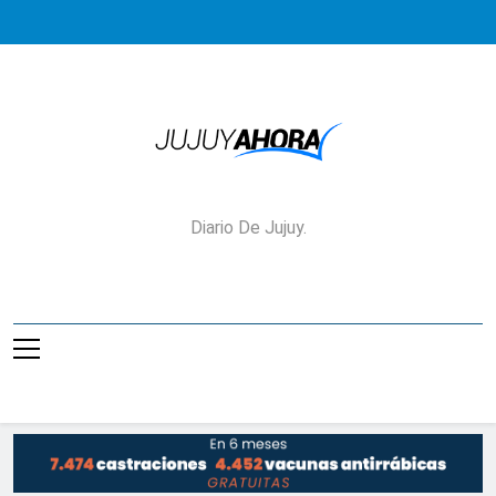
Saltar
al
contenido
Jujuy Ahora!
Diario De Jujuy.