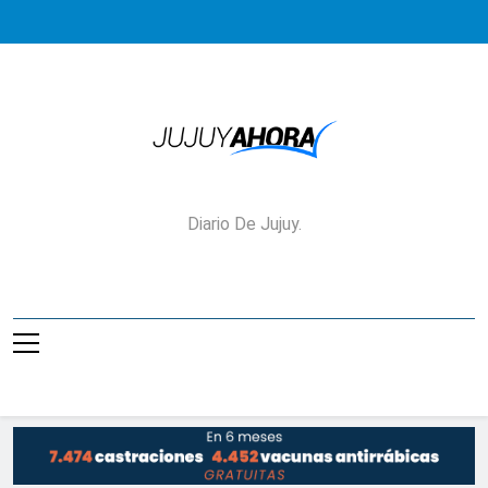
Saltar
al
contenido
Jujuy Ahora!
Diario De Jujuy.