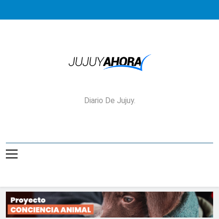
Saltar
al
contenido
Jujuy Ahora!
Diario De Jujuy.