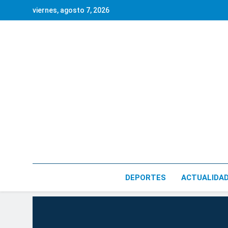
Saltar
viernes, agosto 7, 2026
al
contenido
DEPORTES
ACTUALIDA