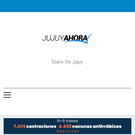
Saltar
al
contenido
Jujuy Ahora!
Diario De Jujuy.