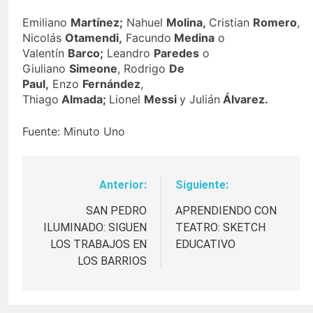
Emiliano
Martínez;
Nahuel
Molina,
Cristian
Romero
,
Nicolás
Otamendi,
Facundo
Medina
o
Valentín
Barco;
Leandro
Paredes
o
Giuliano
Simeone
, Rodrigo
De
Paul,
Enzo
Fernández
,
Thiago
Almada;
Lionel
Messi
y Julián
Álvarez.
Fuente: Minuto Uno
Anterior:
Siguiente:
Navegación
de
SAN PEDRO
APRENDIENDO CON
ILUMINADO: SIGUEN
TEATRO: SKETCH
entradas
LOS TRABAJOS EN
EDUCATIVO
LOS BARRIOS