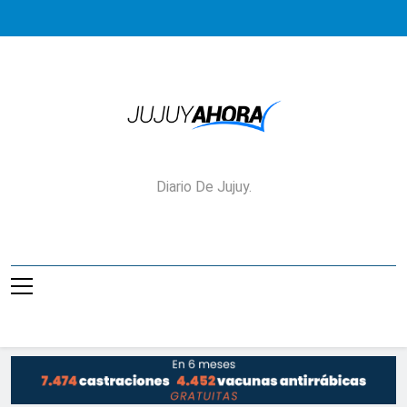
Saltar
al
contenido
Jujuy Ahora!
Diario De Jujuy.