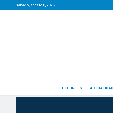
Saltar
sábado, agosto 8, 2026
al
contenido
DEPORTES
ACTUALIDA