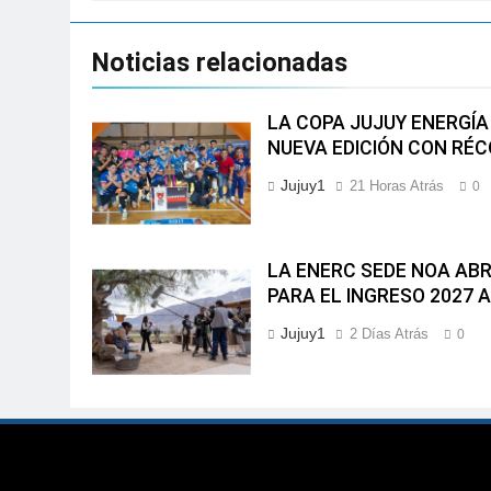
Noticias relacionadas
LA COPA JUJUY ENERGÍA 
NUEVA EDICIÓN CON RÉC
Jujuy1
21 Horas Atrás
0
LA ENERC SEDE NOA ABR
PARA EL INGRESO 2027 
Jujuy1
2 Días Atrás
0