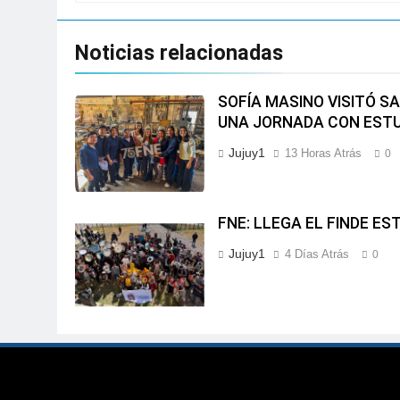
Noticias relacionadas
SOFÍA MASINO VISITÓ S
UNA JORNADA CON EST
Jujuy1
13 Horas Atrás
0
FNE: LLEGA EL FINDE ES
Jujuy1
4 Días Atrás
0