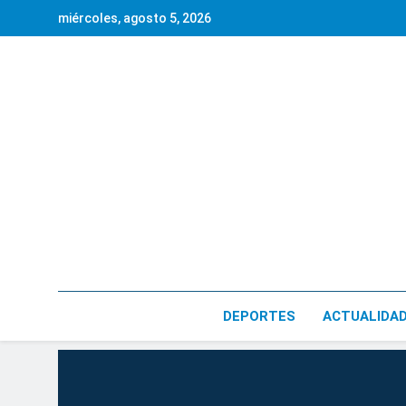
Saltar
miércoles, agosto 5, 2026
al
contenido
DEPORTES
ACTUALIDA