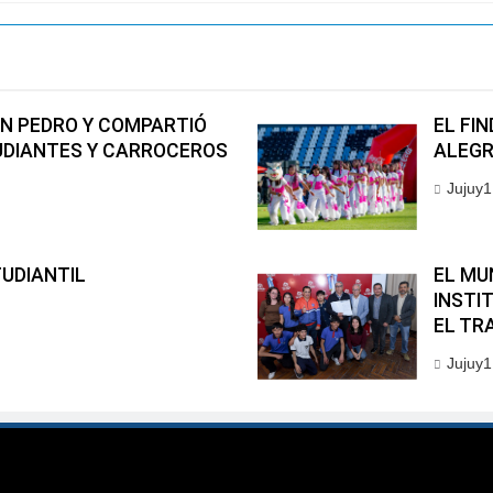
AN PEDRO Y COMPARTIÓ
EL FI
UDIANTES Y CARROCEROS
ALEGR
Jujuy1
TUDIANTIL
EL MU
INSTI
EL TR
Jujuy1