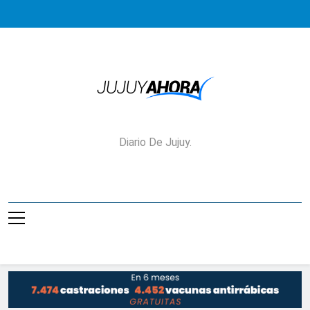
Saltar
al
contenido
Jujuy Ahora!
Diario De Jujuy.