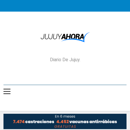
Saltar
al
contenido
Jujuy Ahora!
Diario De Jujuy.