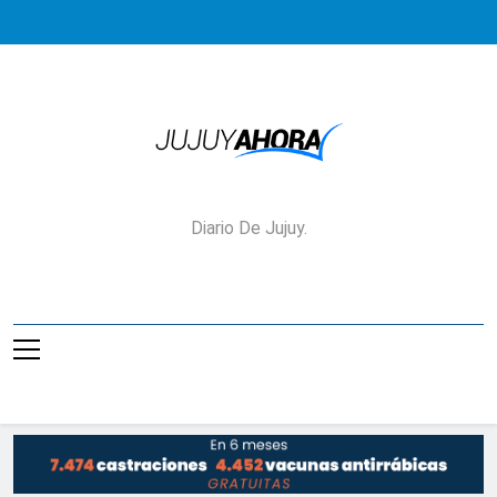
Saltar
al
contenido
Jujuy Ahora!
Diario De Jujuy.