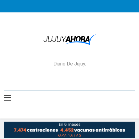
Saltar
al
contenido
Jujuy Ahora!
Diario De Jujuy.