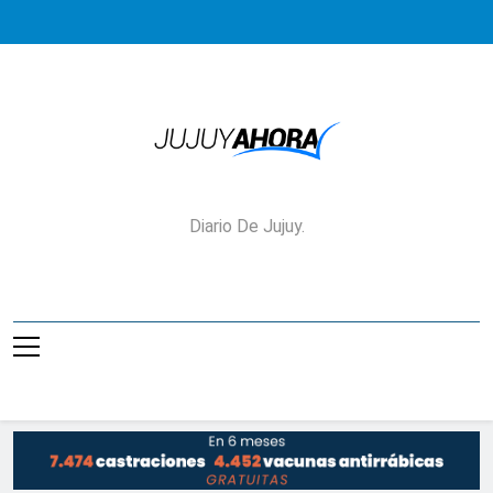
Saltar
al
contenido
Jujuy Ahora!
Diario De Jujuy.